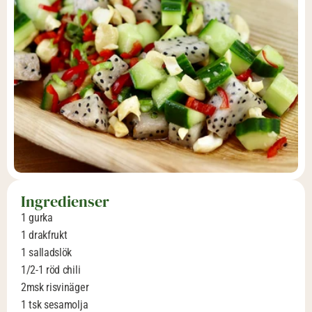
Ingredienser
1 gurka
1 drakfrukt
1 salladslök
1/2-1 röd chili
2msk risvinäger
1 tsk sesamolja