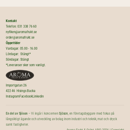
Kontakt
Telefon: 
031 338 76 60
nyfiken@aromafrukt.se
order@aromafrukt.se
Öppettider
Vardagar: 05.00 - 16.00
Lördagar:  Stängt*
Söndagar: Stängt
*Leveranser sker som vanligt.
Importgatan 26
422 46  Hisings Backa
Instagram
Facebook
Linkedin
En del av Sjöson
 – Vi ingår i koncernen 
Sjöson
, en företagsbyggare med fokus på 
långsiktigt ägande och utveckling av bolag inom industri och teknik, mat och dryck 
samt fastigheter. 