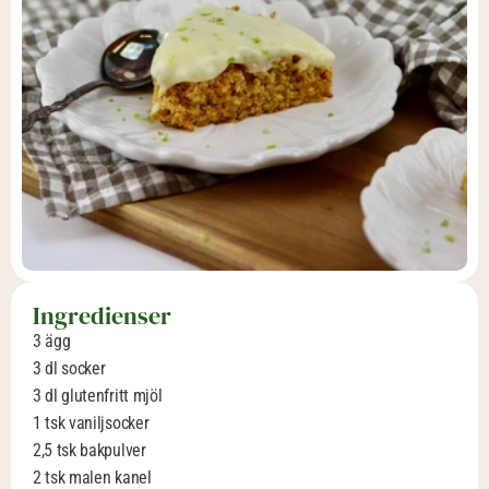
Ingredienser
3 ägg 
3 dl socker
3 dl glutenfritt mjöl
1 tsk vaniljsocker 
2,5 tsk bakpulver 
2 tsk malen kanel 