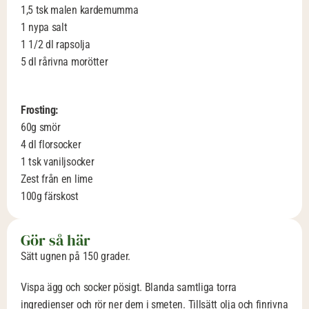
1,5 tsk malen kardemumma
1 nypa salt
1 1/2 dl rapsolja 
5 dl rårivna morötter
Frosting:
60g smör 
4 dl florsocker 
1 tsk vaniljsocker 
Zest från en lime 
100g färskost 
Gör så här
Sätt ugnen på 150 grader. 
Vispa ägg och socker pösigt. Blanda samtliga torra 
ingredienser och rör ner dem i smeten. Tillsätt olja och finrivna 