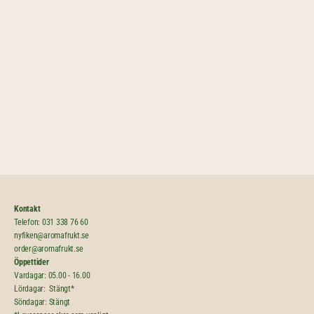
Odlare | Aroma
Odlare | Aroma
Frukt & Grönt
Frukt & Grönt
Kontakt
Telefon: 
031 338 76 60
nyfiken@aromafrukt.se
order@aromafrukt.se
Öppettider
Vardagar: 05.00 - 16.00
Lördagar:  Stängt*
Söndagar: Stängt